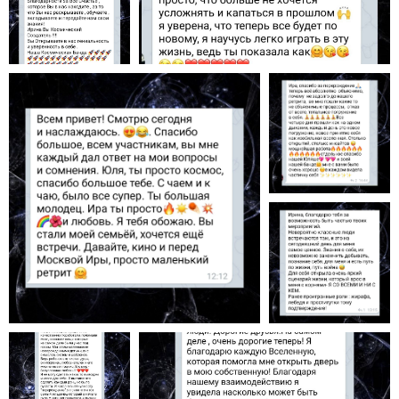
ИП Фойда Ирина Владимировна
ИНН 253606922461
ОГРНИП 322253600008124
e-mail: rasumblog@bk.ru
ЗАДАТЬ ВОПРОС
Согласие на обработку персональных данных
Политика обработки персональных данных
Публичная Оферта
Лицензия
Сведения об образовательной организации
Лицензия Л035−1 298−77−1 229 652
от 31.05.2024 выданная Департаментом
образования и науки города Москвы
2026. Все права защищены