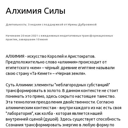
Алхимия Силы
Длительность: 3 недели с поддержкой от Ирины Дубровиной
Начинаем 20 мая 2021 с ежедневных медитативных трансформационных
практик, завершаем 10 июня
АЛХИМИЯ - искусство Королей и Аристократов.
Предположительно слово «алхимия» происходит от
египетского «кем» – чёрный: древние египтяне называли
свою страну «Та-Кемет» – «Черная земля».
Суть Алхимии: элементы "неблагородных субстанций"
трансформировать в золото. В данном контексте не стоит
понимать это прямо, здесь сокрыто настоящее таинство.
Эта технология преодоления двойственности. Согласно
алхимическим контекстам - внутри каждого из нас есть своя
"лаборатория", как колба - которая является нашей
внутренней сценой (душой). Здесь существует способность
Сознания трансформировать энергию в любую форму по