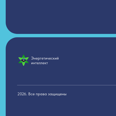
ИП 
Энергетический
ИНН
интеллект
ОГР
e-m
2026. Все права защищены
Сог
Пол
Пуб
Лиц
Све
Лице
Депа