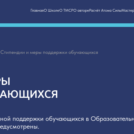
Главная
О Школе
О ТМСР
О авторе
Расчёт Атома Силы
Мастера
Обучения школы
дии и меры поддержки обучающихся
ЮЩИХСЯ
поддержки обучающихся в Образовательной
мотрены.