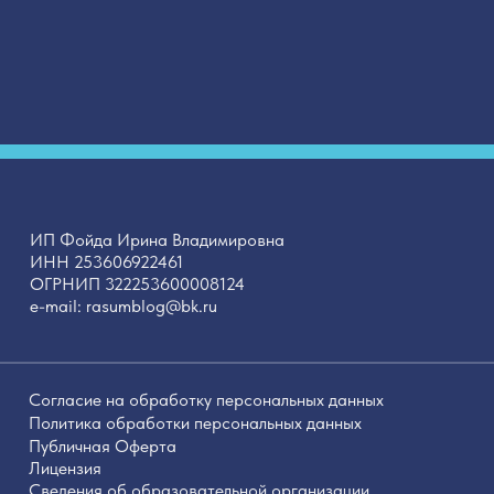
Фойда Ирина Владимировна
 253606922461
НИП 322253600008124
ail: rasumblog@bk.ru
ласие на обработку персональных данных
итика обработки персональных данных
личная Оферта
ензия
дения об образовательной организации
нзия Л035−1 298−77−1 229 652 от 31.05.2024 выданная
ртаментом образования и науки города Москвы