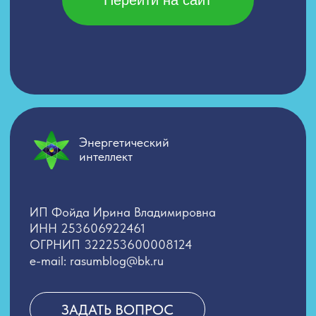
Энергетический
интеллект
ИП Фойда Ирина Владимировна
ИНН 253606922461
ОГРНИП 322253600008124
e-mail: rasumblog@bk.ru
ЗАДАТЬ ВОПРОС
Согласие на обработку персональных данных
Политика обработки персональных данных
Публичная Оферта
Лицензия
Сведения об образовательной организации
Лицензия Л035−1 298−77−1 229 652
от 31.05.2024 выданная Департаментом
образования и науки города Москвы