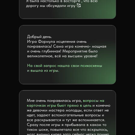
Я была настолько в восторге , что всю
дорогу мы обсуждали игру 🥰
Добрый день.
Игра Формула исцеления очень
понравилась! Сама игра конечно- мощная
и очень глубинная! Мероприятие было
великолепное, всё на высшем уровне!
На свой запрос нашла свои психосхемы
и вышла из игры.
Мне очень понравилась игра,
вопросы на
карточках игры бьют прямо в цель
и конечно
же девочки мастера молодцы, если ответ не
идет, задают вспомогательные вопросы и
все раскрывается и тут же вспоминается.
Сразу после игры я прибывала в каком то
тихом шоке, повылетало все что вскрылось,
мозг видимо кипел зато сейчас четко помню