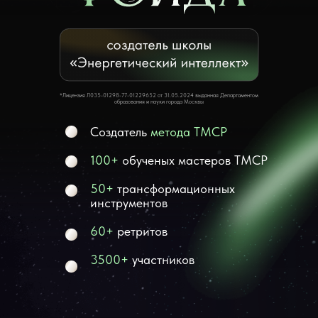
*Лицензия Л035-01298-77-01229652 от 31.05.2024 выданная Департаментом
образования и науки города Москвы
Создатель
метода ТМСР
100+
обученых мастеров ТМСР
50+
трансформационных
инструментов
60+
ретритов
3500+
участников