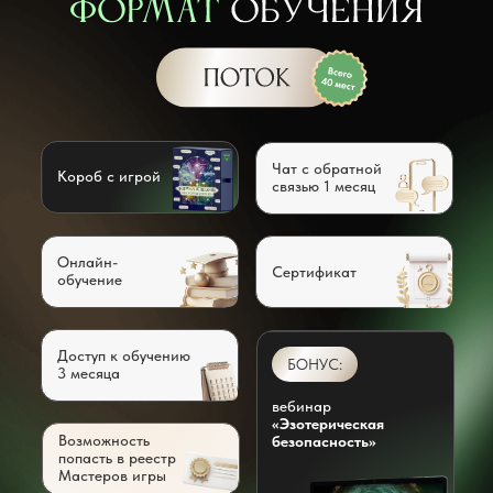
Чат с обратной
Короб с игрой
связью 1 месяц
Онлайн-
Сертификат
обучение
Доступ к обучению
БОНУС:
3 месяца
вебинар
«Эзотерическая
Возможность
безопасность»
попасть в реестр
Мастеров игры