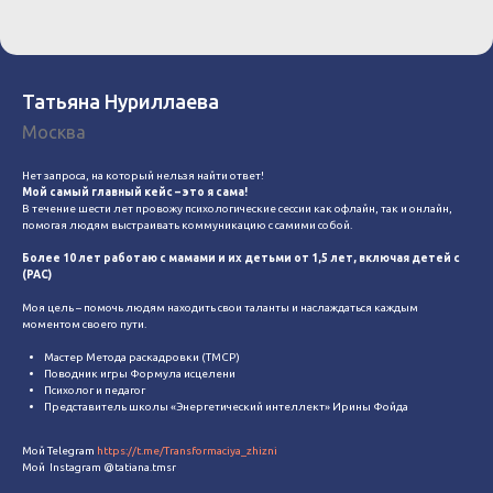
Татьяна Нуриллаева
Москва
Нет запроса, на который нельзя найти ответ!
Мой самый главный кейс – это я сама!
В течение шести лет провожу психологические сессии как офлайн, так и онлайн,
помогая людям выстраивать коммуникацию с самими собой.
⠀
Более 10 лет работаю с мамами и их детьми от 1,5 лет, включая детей с
(РАС)
⠀
Моя цель – помочь людям находить свои таланты и наслаждаться каждым
моментом своего пути.
Мастер Метода раскадровки (ТМСР)
Поводник игры Формула исцелени
Психолог и педагог
Представитель школы «Энергетический интеллект» Ирины Фойда
Мой Telegram
https://t.me/Transformaciya_zhizni
Мой Instagram @tatiana.tmsr