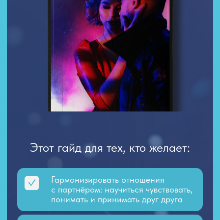
Этот гайд для тех, кто желает:
Гармонизировать отношения
с партнёром: научиться чувствовать,
понимать и принимать друг друга
Встретить свою половинку
Достичь безусловность
в чувствах — жить по формуле
получение = дарение
Создать изнутри себя любовь,
ценность, страсть и НАЧАТЬ
получать, то что Вы хотите
Исцелить психо-эмоциональное
состояние