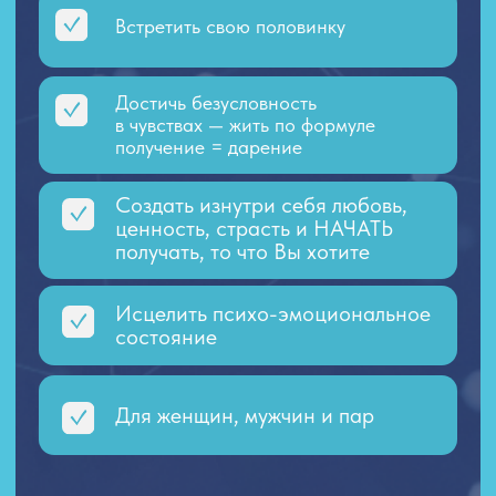
Для женщин, мужчин и пар
990 ₽
Стоимость:
ПРИОБРЕСТИ
Энергетический
интеллект
ИП Фойда Ирина Владимировна
ИНН 253606922461
ОГРНИП 322253600008124
e-mail: rasumblog@bk.ru
ЗАДАТЬ ВОПРОС