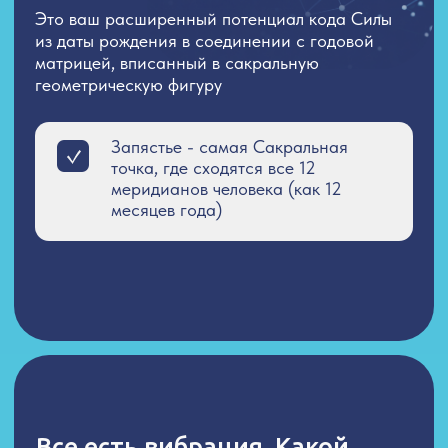
вашего сверхпотенциала
Когда вы смотрите на неё —
активируются ключевые
энерго-центры, запуская
энергию по 12 меридианам
одновременно, выравнивая
вибрации всего тела.
Геоматрица выравнивает
и выводит гармонично к твоим
сверх-частотам созерцания
реальности
Как это проявляется в жизни?
Геоматрица работает не только в течение
года. Она запускает энергию для мощного
прорыва во всех сферах жизни!
Встречаете нужных людей
в нужное время