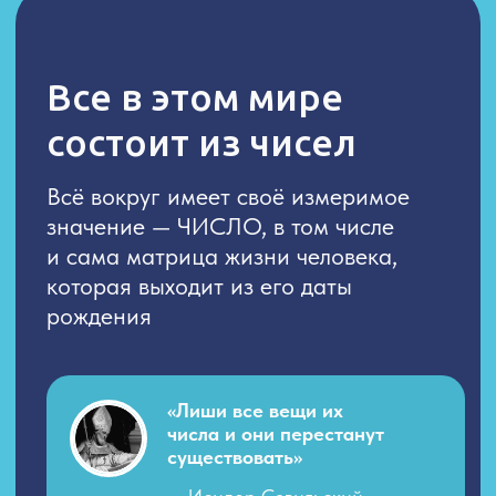
«Лиши все вещи их
числа и они перестанут
существовать»
— Исидор Севильский
Мы живем в 4-х
мерном пространстве
(с) Рудольф Штайнер
ПОДАРОК
Получите доклад Рудольфа Штайнера
о математическом пространстве