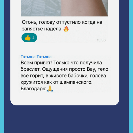
ПРЕДСТОЯЩЕГО ГОДА ОТ
МАСТЕРОВ МЕТОДА ТМСР
БОНУС
— ЧАКРОВЫЙ расчет
«Геоматрица Ваших чакр»
В СТОИМОСТЬ ВХОДИТ:
— Расчёт Геоматрицы чакр
— Диагностика активных чакр при
расчёте Геоматрицы
— Рекомендации по прокачке
активных чакр
5 555 ₽
ЗАКАЗАТЬ