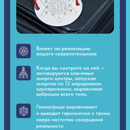
с геометрией изменяют
Вашу энергию
Листай
влево