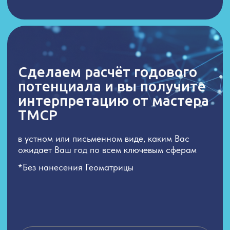
НАБОР
ЭНЕРГО-БРАСЛЕТ СЕРЕБРО
«ГЕОМАТРИЦА»
Такой браслет даёт мощнейшую
энергетическую поддержку и создаёт
благоприятные события для вашего
роста
В СТОИМОСТЬ ВХОДИТ:
— Расчет вашей расширенной матрицы
по дате рождения
— Браслет из серебра на красной нити
— Индивидуальная для вас гравировка
— Практика на активацию
— Плашка весом 4,85гр серебра
*доставка считается индивидуально
14 444 ₽
ЗАКАЗАТЬ