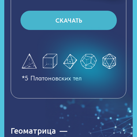
частотой прямо сейчас
обладаешь — такие события
и создаёшь
Энерго-информационный
Браслет
с нанесенной гравировкой на серебро
925 пробы с геометрией Вашего
расширенного потенциала,
совмещеннного с потенциалом
текущего/будущего года
Влияет на реализацию