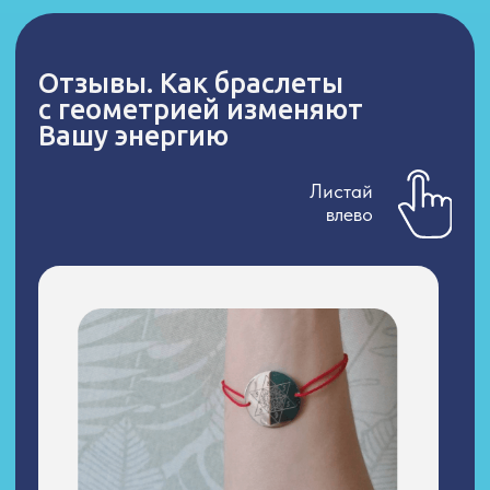
Есть наиболее активные уже по факту
рождения, а есть по задачам те, что требуют
проработки и более активного включения.
У каждого человека это свой набор, который
при расчёте через дату рождения виден.
Выберите
подходящий набор
НАБОР
РАСЧЕТ ПОТЕНЦИАЛА