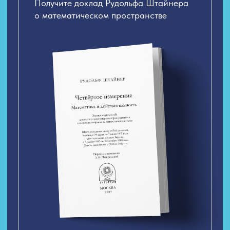
Геоматрица —
Это ваш расширенный потенциал кода Силы
из даты рождения в соединении с годовой
матрицей, вписанный в сакральную
геометрическую фигуру
Запястье - самая Сакральная
точка, где сходятся все 12
меридианов человека (как 12
месяцев года)
Все есть вибрация. Какой