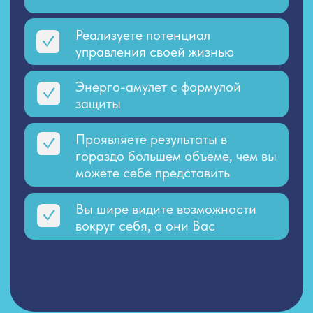
Для любителей медитаций:
Мы делаем ЧАКРОВЫЙ ЧИСЛОВОЙ
РАСЧЁТ индивидуальный по вашей дате
рождения — гравировку его можно
также нанести на плажку из серебра
Необходимо для активации
и расширения вибрационного
актива их работы
Использование в медитациях геоматрицы
конкретной чакры (расчет делает мастер
ТМСР через Вашу дату рождения)
Каждая чакра
у человека имеет
свою числовую янтру
(геоматрицу)