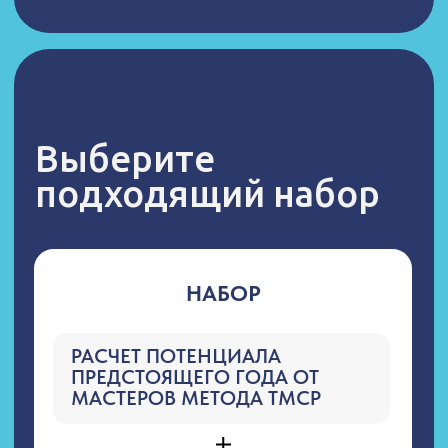
Связаться с менеджером
мы онлайн
Энергетический
интеллект
ИП Фойда Ирина Владимировна
ИНН 253606922461
ОГРНИП 322253600008124
e-mail: rasumblog@bk.ru
ЗАДАТЬ ВОПРОС
Согласие на обработку персональных данных
Политика обработки персональных данных