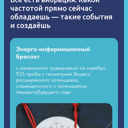
Раскручиваете благоприятные
события для своего роста
и комфорта быстрее
и качественнее
Реализуете потенциал
управления своей жизнью
Энерго-амулет с формулой
защиты
Проявляете результаты в
гораздо большем объеме, чем вы
можете себе представить
Вы шире видите возможности
вокруг себя, а они Вас
Отзывы. Как браслеты