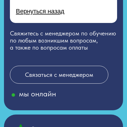
Связаться с менеджером
мы онлайн
Энергетический
интеллект
ИП Фойда Ирина Владимировна
ИНН 253606922461
ОГРНИП 322253600008124
e-mail: rasumblog@bk.ru
ЗАДАТЬ ВОПРОС
Согласие на обработку персональных данных