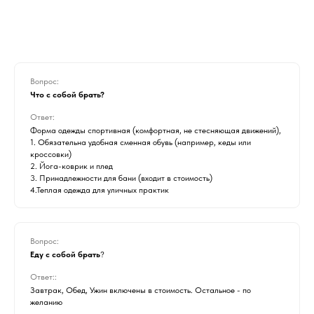
Вопрос:
Что с собой брать?
Ответ:
Форма одежды спортивная (комфортная, не стесняющая движений),
1. Обязательна удобная сменная обувь (например, кеды или
кроссовки)
2. Йога-коврик и плед
3. Принадлежности для бани (входит в стоимость)
4.Теплая одежда для уличных практик
Вопрос:
Еду с собой брать
?
Ответ::
Завтрак, Обед, Ужин включены в стоимость. Остальное - по
желанию